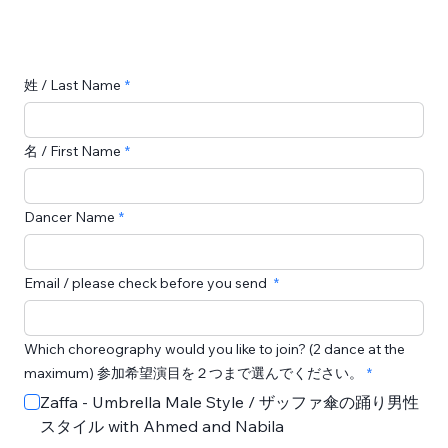
姓 / Last Name
名 / First Name
Dancer Name
Email / please check before you send
Which choreography would you like to join? (2 dance at the
maximum) 参加希望演目を２つまで選んでください。
Zaffa - Umbrella Male Style / ザッファ傘の踊り男性
スタイル with Ahmed and Nabila